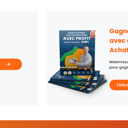
Gagne
avec 
Acha
Maximisez 
pour gagn
Téléc