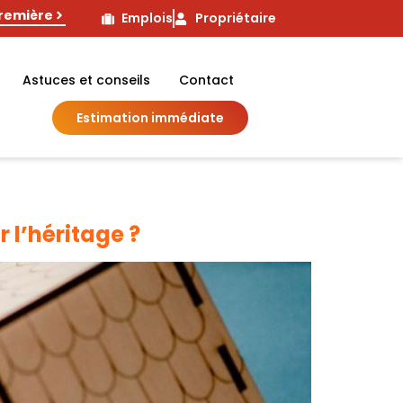
première
Emplois
Propriétaire
Astuces et conseils
Contact
Estimation immédiate
 l’héritage ?