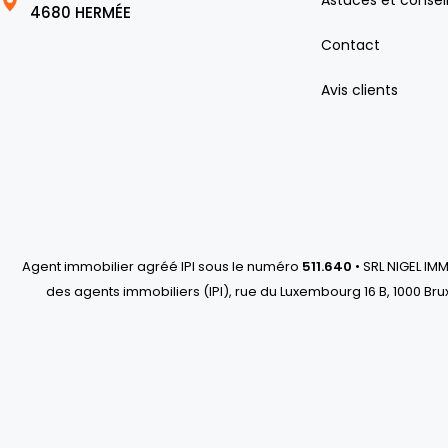
Astuces et consei
4680 HERMÉE
Contact
Avis clients
Agent immobilier agréé IPI sous le numéro
511.640
• SRL NIGEL IM
des agents immobiliers (IPI), rue du Luxembourg 16 B, 1000 Bru