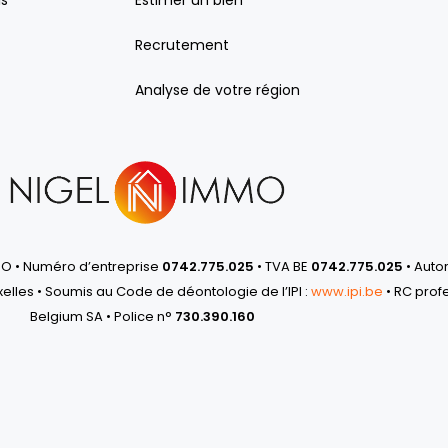
ls
Estimer un bien
Recrutement
Analyse de votre région
MO • Numéro d’entreprise
0742.775.025
• TVA BE
0742.775.025
• Autor
xelles • Soumis au Code de déontologie de l’IPI :
www.ipi.be
• RC prof
Belgium SA • Police n°
730.390.160