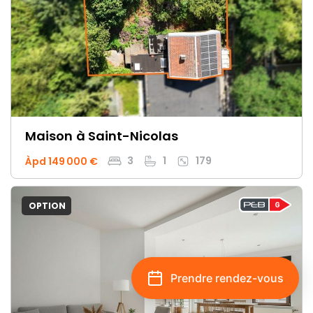
Maison
à Saint-Nicolas
3
1
179
Àpd 149 000 €
OPTION
Prendre rendez-vous