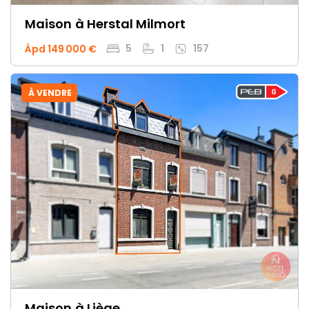
Maison
à Herstal Milmort
5
1
157
Àpd 149 000 €
À VENDRE
Maison
à Liège