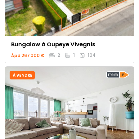
Bungalow
à Oupeye Vivegnis
2
1
104
Àpd 267 000 €
À VENDRE