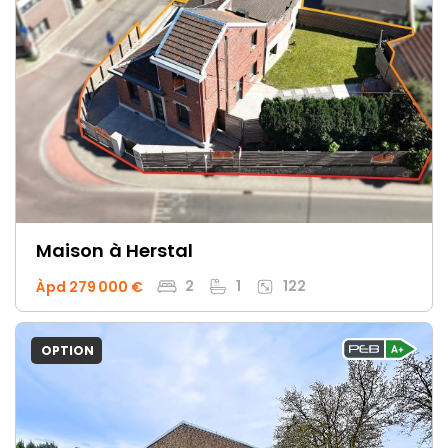
Maison
à Herstal
2
1
122
Àpd 279 000 €
OPTION