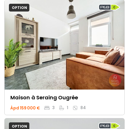
OPTION
Maison
à Seraing Ougrée
3
1
84
Àpd 159 000 €
OPTION