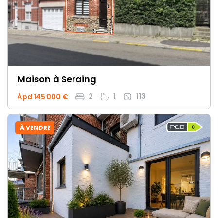
Maison
à Seraing
2
1
113
Àpd 145 000 €
À VENDRE