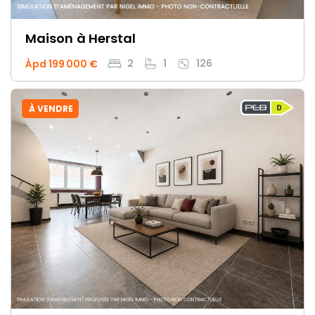
Maison
à Herstal
2
1
126
Àpd 199 000 €
À VENDRE