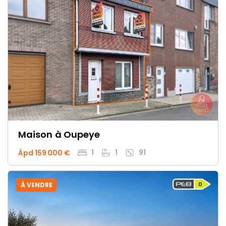
Maison
à Oupeye
1
1
91
Àpd 159 000 €
À VENDRE