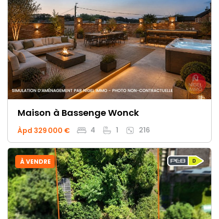
Maison
à Bassenge Wonck
4
1
216
Àpd 329 000 €
À VENDRE