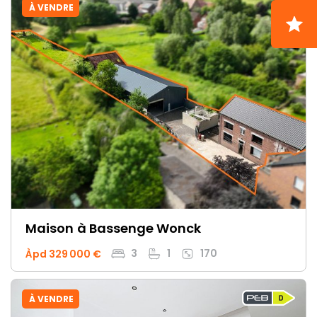
À VENDRE
Maison
à Bassenge Wonck
3
1
170
Àpd 329 000 €
À VENDRE