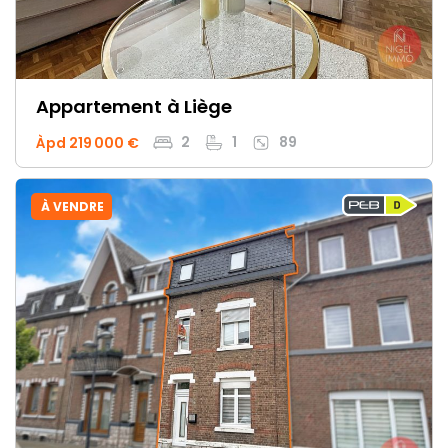
Appartement
à Liège
2
1
89
Àpd 219 000 €
À VENDRE