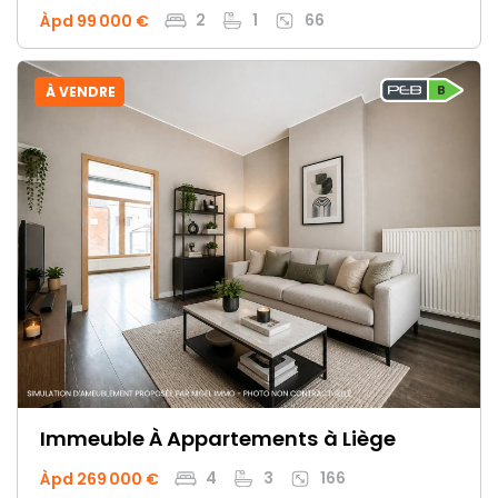
2
1
66
Àpd 99 000 €
À VENDRE
Immeuble À Appartements
à Liège
4
3
166
Àpd 269 000 €