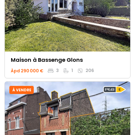
Maison
à Bassenge Glons
3
1
206
Àpd 290 000 €
À VENDRE