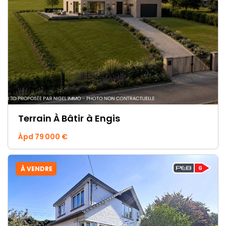
Terrain À Bâtir
à Engis
Àpd 79 000 €
À VENDRE