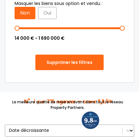
Masquer les biens sous option et vendu :
Non
Oui
14 000 € - 1 690 000 €
Supprimer les filtres
N°1 sur 275 agences – score 9,8/10
La meilleure qualité de mise en avant dans tout le réseau
Property Partners.
Trier le contenu