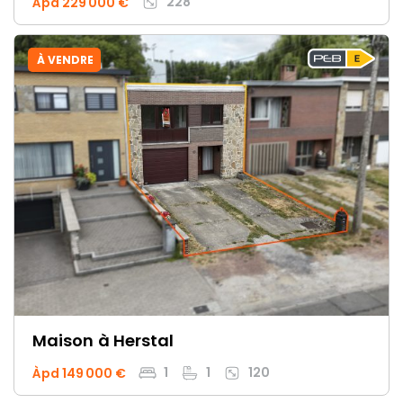
228
Àpd 229 000 €
À VENDRE
Maison
à Herstal
1
1
120
Àpd 149 000 €