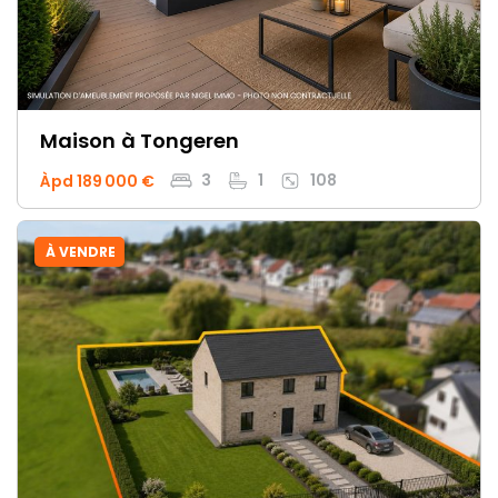
Maison
à Tongeren
3
1
108
Àpd 189 000 €
À VENDRE