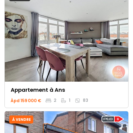
Appartement
à Ans
2
1
83
Àpd 159 000 €
À VENDRE