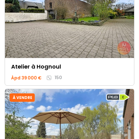
Atelier
à Hognoul
150
Àpd 39 000 €
À VENDRE