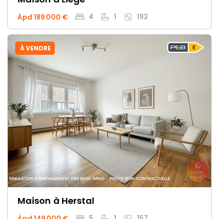
4
1
192
Àpd 189 000 €
À VENDRE
Maison
à Herstal
5
1
157
Àpd 149 000 €