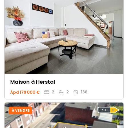
Maison
à Herstal
2
2
136
Àpd 179 000 €
À VENDRE