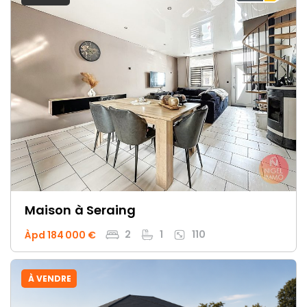
Maison
à Seraing
2
1
110
Àpd 184 000 €
À VENDRE