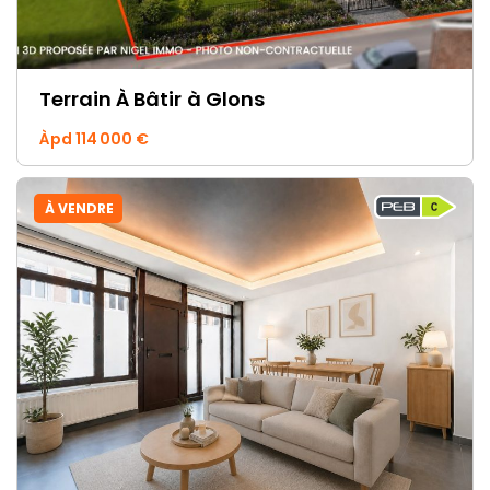
Terrain À Bâtir
à Glons
Àpd 114 000 €
À VENDRE