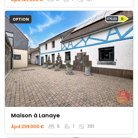
OPTION
Maison
à Lanaye
5
1
391
Àpd 299 000 €