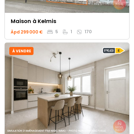
Maison
à Kelmis
5
1
170
Àpd 299 000 €
À VENDRE