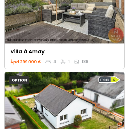
Villa
à Amay
4
1
189
Àpd 299 000 €
OPTION