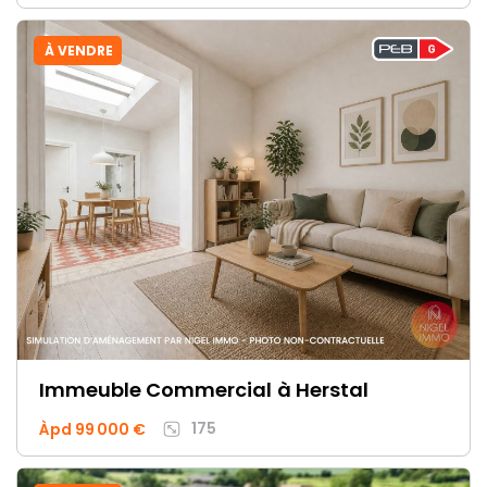
À VENDRE
Immeuble Commercial
à Herstal
175
Àpd 99 000 €