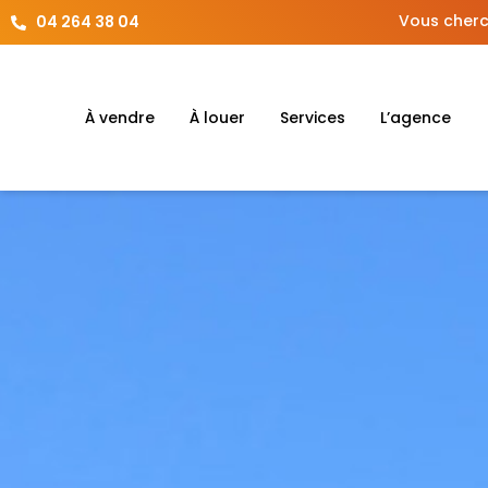
Vous cherc
04 264 38 04
À vendre
À louer
Services
L’agence