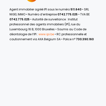
Agent immobilier agréé IPI sous le numéro
511.640
• SRL
NIGEL IMMO • Numéro d’entreprise
0742.775.025
• TVA BE
0742.775.025
• Autorité de surveillance : Institut
professionnel des agents immobiliers (IPI), rue du
Luxembourg 16 B, 1000 Bruxelles • Soumis au Code de
déontologie de l’IPI :
www.ipi.be
• RC professionnelle et
cautionnement via AXA Belgium SA • Police n°
730.390.160