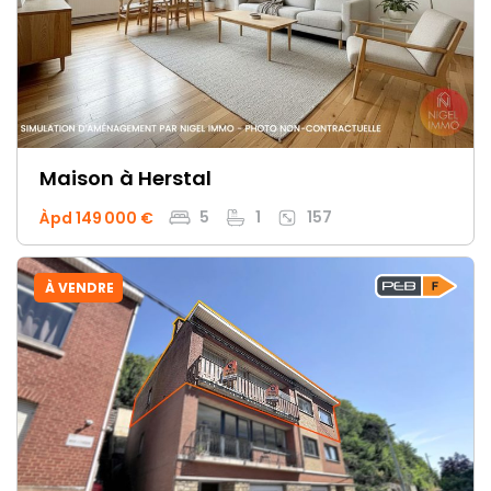
Maison
à Herstal
5
1
157
Àpd 149 000 €
À VENDRE