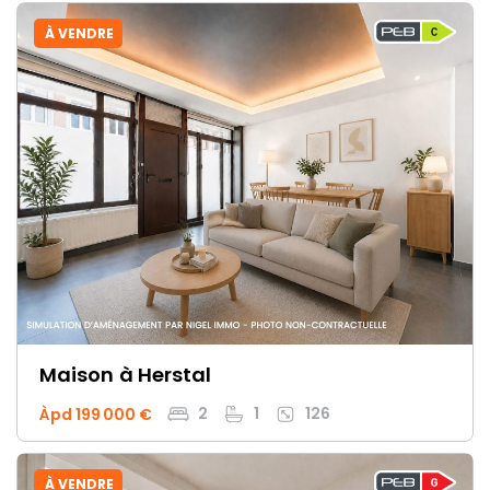
À VENDRE
Maison
à Herstal
2
1
126
Àpd 199 000 €
À VENDRE