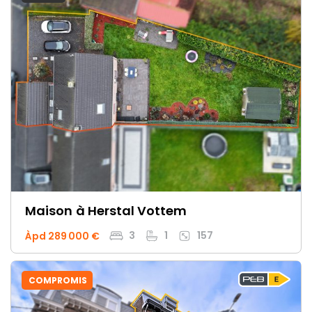
Maison
à Herstal Vottem
3
1
157
Àpd 289 000 €
COMPROMIS