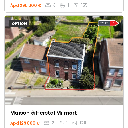
3
1
155
Àpd 290 000 €
OPTION
Maison
à Herstal Milmort
2
1
128
Àpd 129 000 €