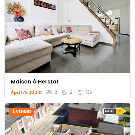
Maison
à Herstal
2
2
136
Àpd 179 000 €
À VENDRE