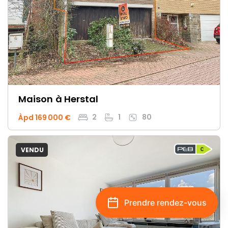
Maison
à Herstal
2
1
80
Àpd 169 000 €
VENDU
Prendre rendez-vous