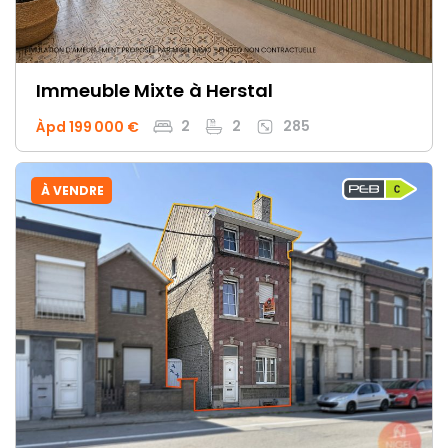
Immeuble Mixte
à Herstal
2
2
285
Àpd 199 000 €
À VENDRE