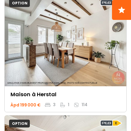
OPTION
Maison
à Herstal
3
1
114
Àpd 199 000 €
OPTION