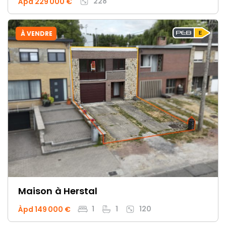
228
Àpd 229 000 €
À VENDRE
Maison
à Herstal
1
1
120
Àpd 149 000 €