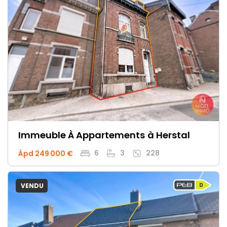
Immeuble À Appartements
à Herstal
6
3
228
Àpd 249 000 €
VENDU