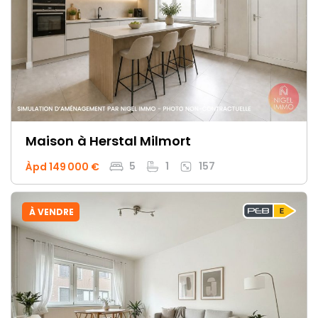
Maison
à Herstal Milmort
5
1
157
Àpd 149 000 €
À VENDRE