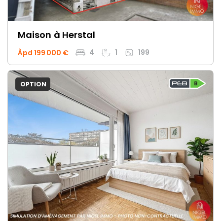
Maison
à Herstal
4
1
199
Àpd 199 000 €
OPTION