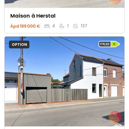
Maison
à Herstal
4
1
137
Àpd 199 000 €
OPTION