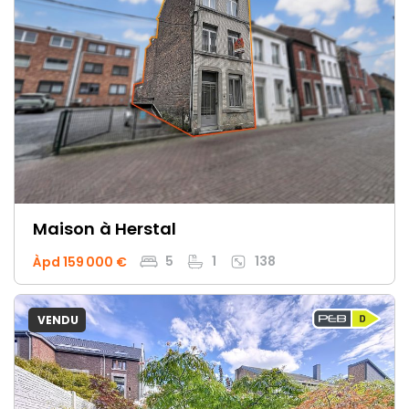
Maison
à Herstal
5
1
138
Àpd 159 000 €
VENDU