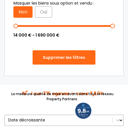
Masquer les biens sous option et vendu :
Non
Oui
14 000 € - 1 690 000 €
Supprimer les filtres
N°1 sur 275 agences – score 9,8/10
La meilleure qualité de mise en avant dans tout le réseau
Property Partners.
Trier le contenu