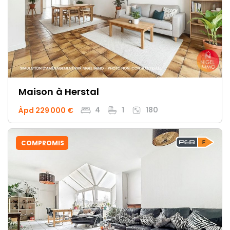
Maison
à Herstal
4
1
180
Àpd 229 000 €
COMPROMIS