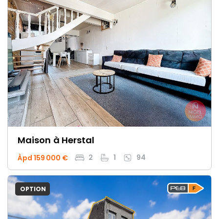
Maison
à Herstal
2
1
94
Àpd 159 000 €
OPTION