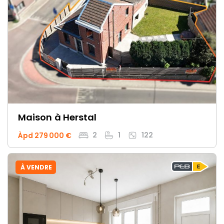
Maison
à Herstal
2
1
122
Àpd 279 000 €
À VENDRE