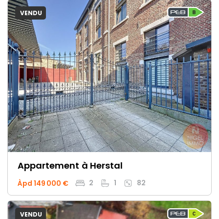
VENDU
Appartement
à Herstal
2
1
82
Àpd 149 000 €
VENDU