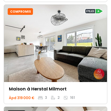
COMPROMIS
Maison
à Herstal Milmort
3
2
161
Àpd 319 000 €