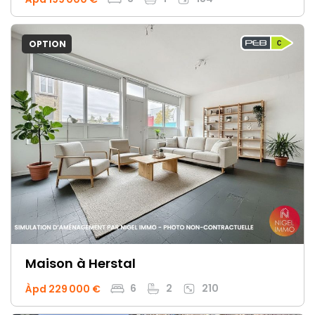
OPTION
Maison
à Herstal
6
2
210
Àpd 229 000 €