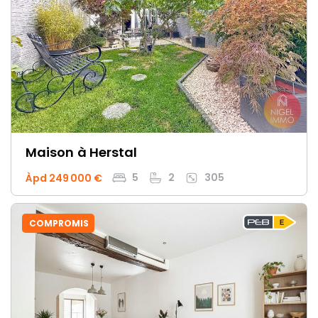
Maison
à Herstal
5
2
305
Àpd 249 000 €
COMPROMIS