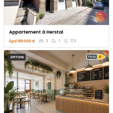
Appartement
à Herstal
3
1
172
Àpd 199 000 €
OPTION