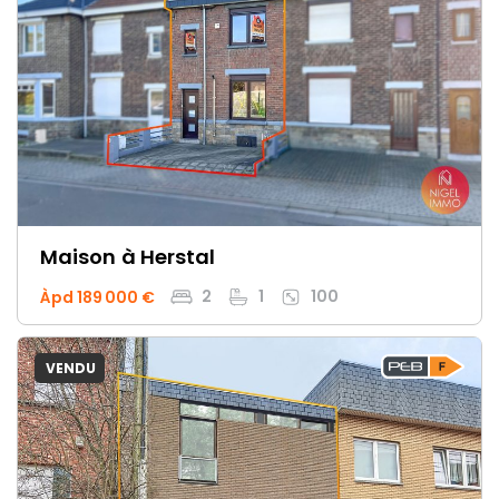
Maison
à Herstal
2
1
100
Àpd 189 000 €
VENDU