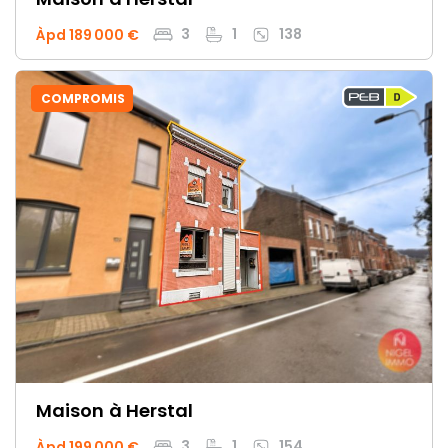
3
1
138
Àpd 189 000 €
COMPROMIS
Maison
à Herstal
3
1
154
Àpd 199 000 €