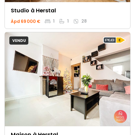
Studio
à Herstal
1
1
28
Àpd 69 000 €
VENDU
Maison
à Herstal