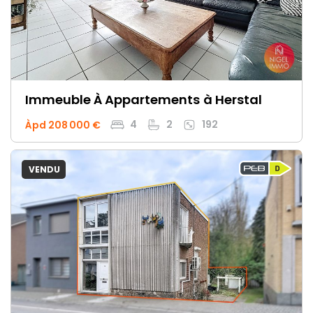
Immeuble À Appartements
à Herstal
4
2
192
Àpd 208 000 €
VENDU