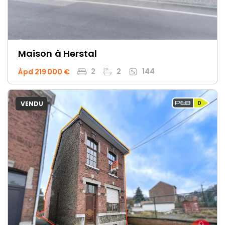
Maison
à Herstal
2
2
144
Àpd 219 000 €
VENDU