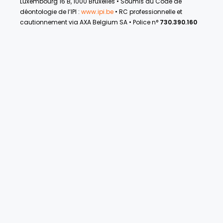
Luxembourg 16 B, 1000 Bruxelles • Soumis au Code de
déontologie de l’IPI :
www.ipi.be
• RC professionnelle et
cautionnement via AXA Belgium SA • Police n°
730.390.160