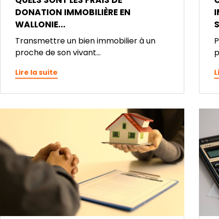
QUELS SONT LES FRAIS DE
DONATION IMMOBILIÈRE EN
I
WALLONIE...
S
Transmettre un bien immobilier à un
P
proche de son vivant...
p
Lire la suite
L