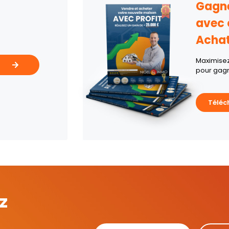
Gagne
avec 
Acha
Maximisez 
pour gagn
Téléc
z