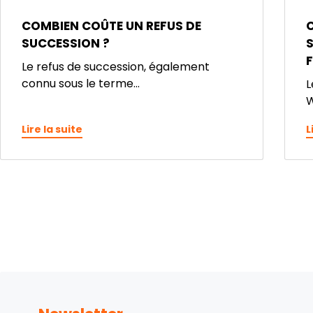
COMBIEN COÛTE UN REFUS DE
C
SUCCESSION ?
S
F
Le refus de succession, également
connu sous le terme...
L
W
Lire la suite
L