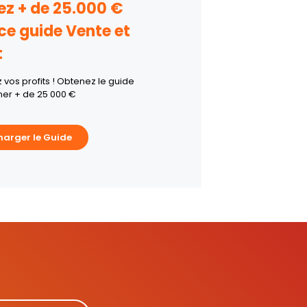
z + de 25.000 €
ce guide Vente et
t
vos profits ! Obtenez le guide
er + de 25 000 €
harger le Guide