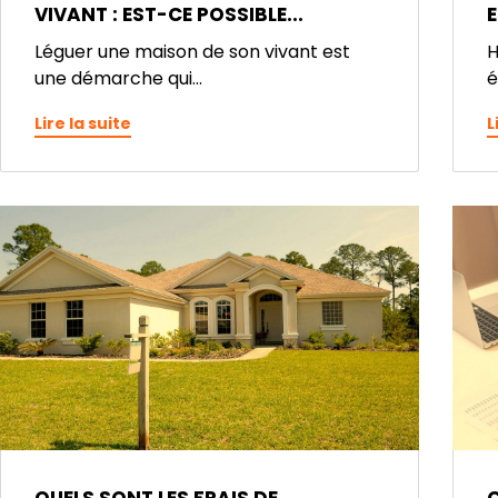
VIVANT : EST-CE POSSIBLE...
E
Léguer une maison de son vivant est
H
une démarche qui...
é
Lire la suite
L