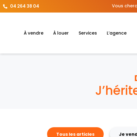
Vous cherc
04 264 38 04
À vendre
À louer
Services
L’agence
J’héri
Tous les articles
Je vend