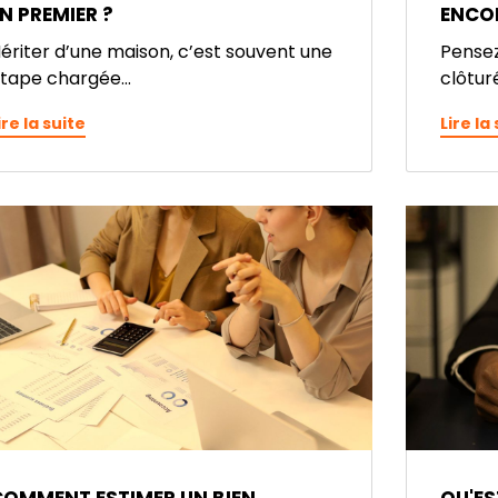
N PREMIER ?
ENCOR
ériter d’une maison, c’est souvent une
Pensez
tape chargée...
clôturé
ire la suite
Lire la