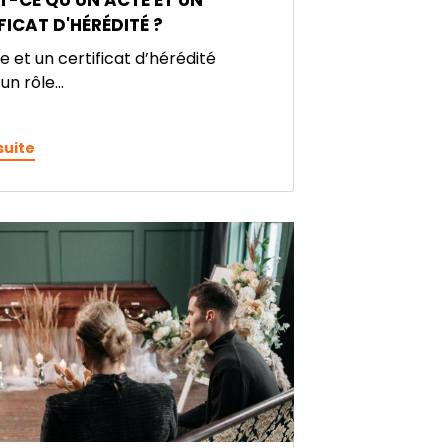
T-CE QU'UN ACTE ET UN
FICAT D'HÉRÉDITÉ ?
e et un certificat d’hérédité
un rôle...
 suite