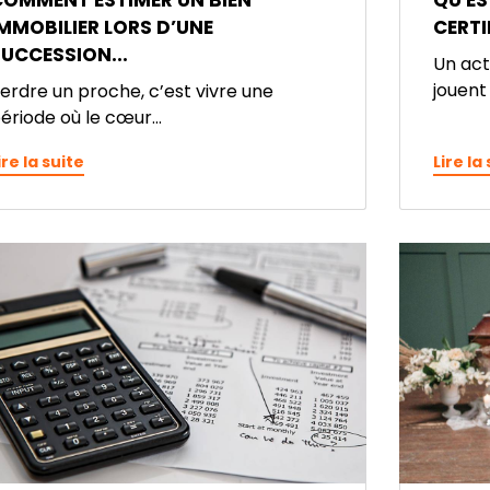
COMMENT ESTIMER UN BIEN
QU'ES
MMOBILIER LORS D’UNE
CERTI
UCCESSION...
Un act
jouent 
erdre un proche, c’est vivre une
ériode où le cœur...
ire la suite
Lire la