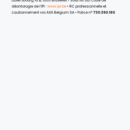
Luxembourg 16 B, 1000 Bruxelles • Soumis au Code de
déontologie de l’IPI :
www.ipi.be
• RC professionnelle et
cautionnement via AXA Belgium SA • Police n°
730.390.160