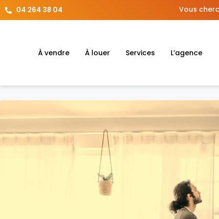
Vous cherc
04 264 38 04
À vendre
À louer
Services
L’agence