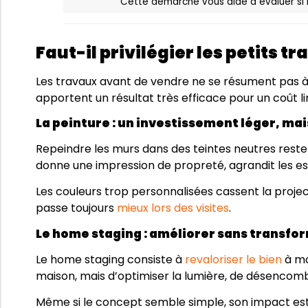
Cette démarche vous aide à évaluer si le
Faut-il privilégier les petits t
Les travaux avant de vendre ne se résument pas à 
apportent un résultat très efficace pour un coût li
La peinture : un investissement léger, mai
Repeindre les murs dans des teintes neutres reste 
donne une impression de propreté, agrandit les es
Les couleurs trop personnalisées cassent la projec
passe toujours
mieux lors des visites
.
Le home staging : améliorer sans transfo
Le home staging consiste à
revaloriser le bien
à mo
maison, mais d’optimiser la lumière, de désencomb
Même si le concept semble simple, son impact est