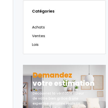
Catégories
Achats
Ventes
Lois
Demandez
votre estimation
Découvrez la véritable valeur
de votre bien grâce à une
expertise détaillée réalisée