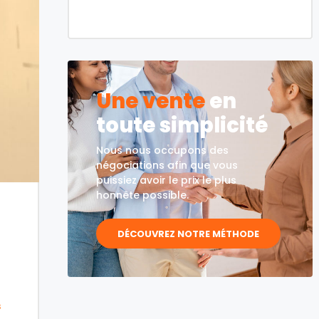
Une vente
en
toute simplicité
Nous nous occupons des
négociations afin que vous
puissiez avoir le prix le plus
honnête possible.
DÉCOUVREZ NOTRE MÉTHODE
s